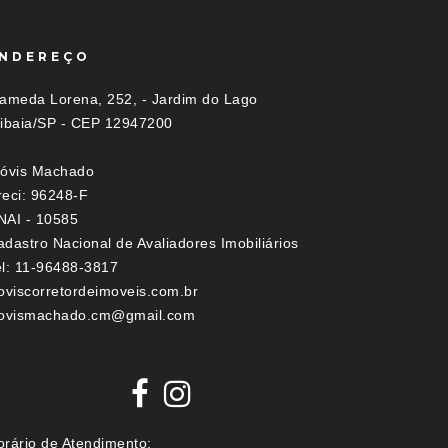
NDEREÇO
lameda Lorena, 252, - Jardim do Lago
tibaia/SP - CEP 12947200
lóvis Machado
reci: 96248-F
NAI - 10585
dastro Nacional de Avaliadores Imobiliários
el: 11-96488-3817
loviscorretordeimoveis.com.br
lovismachado.cm@gmail.com
orário de Atendimento: