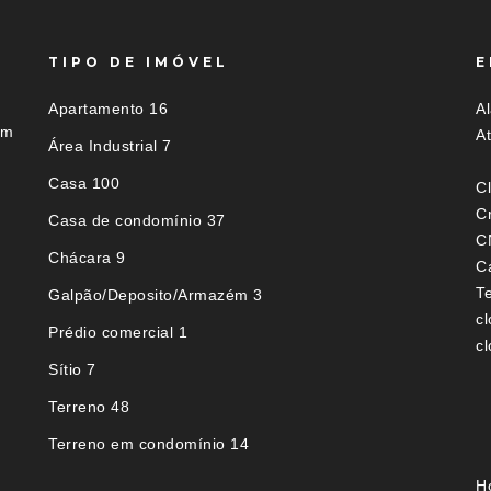
TIPO DE IMÓVEL
E
Apartamento 16
A
em
A
Área Industrial 7
Casa 100
C
C
Casa de condomínio 37
C
Chácara 9
Ca
T
Galpão/Deposito/Armazém 3
c
Prédio comercial 1
c
Sítio 7
Terreno 48
Terreno em condomínio 14
H